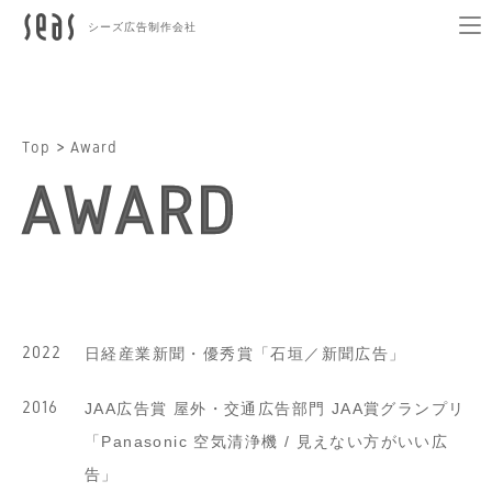
シーズ広告制作会社
TOP
WORKS
COMPANY
Top
Award
ACCESS
AWARD
HISTORY
AWARD
RECRUIT
CONTACT
2022
日経産業新聞・優秀賞「石垣／新聞広告」
2016
JAA広告賞 屋外・交通広告部門 JAA賞グランプリ
「Panasonic 空気清浄機 / 見えない方がいい広
告」